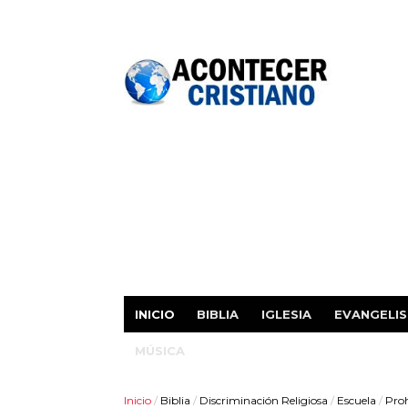
INICIO
BIBLIA
IGLESIA
EVANGELI
MÚSICA
Inicio
/
Biblia
/
Discriminación Religiosa
/
Escuela
/
Proh