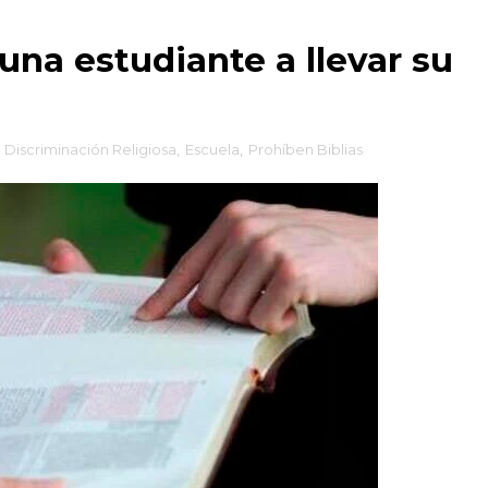
una estudiante a llevar su
,
Discriminación Religiosa
,
Escuela
,
Prohíben Biblias