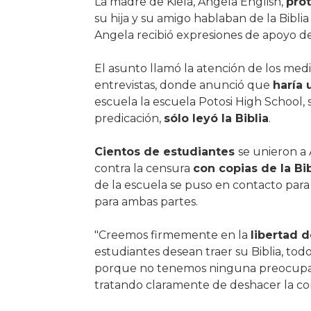
La madre de Kiela, Angela English,
prot
su hija y su amigo hablaban de la Bibli
Angela recibió expresiones de apoyo de
El asunto llamó la atención de los me
entrevistas, donde anunció que
haría 
escuela la escuela Potosi High School,
predicación,
sólo leyó la Biblia
.
Cientos de estudiantes
se unieron a 
contra la censura
con copias de la Bib
de la escuela se puso en contacto para in
para ambas partes.
"Creemos firmemente en la
libertad d
estudiantes desean traer su Biblia, to
porque no tenemos ninguna preocupación
tratando claramente de deshacer la co