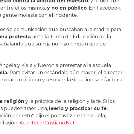
estó contra la actitud del maestro
, y le dijo que
a entre ellos mismos,
y no en público
. En Facebook,
 gente molesta con el incidente.
dios de comunicación que buscaban a la madre para
una protesta
ante la Junta de Educación de la
 señalando que su hija no hizo ningún tipo de
Angela y Kiela y fueron a protestar a la escuela
lia.
Para evitar un escándalo aún mayor, el director
iciar un diálogo y resolver la situación satisfactoria
e religión
y la práctica de la religión y la fe. Si los
dos pueden traer una,
leerla y practicar su fe
,
 por esto", dijo el portavoz de la escuela,
nfusión.
AcontecerCristiano.Net