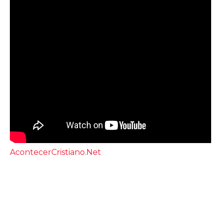
AcontecerCristiano.Net