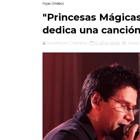
hijas (Video)
"Princesas Mágicas
dedica una canción 
Acontecer Cristiano
10 años atrás
Jesus