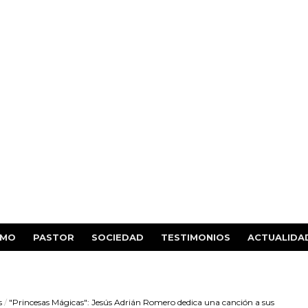
SMO
PASTOR
SOCIEDAD
TESTIMONIOS
ACTUALIDA
s
/
"Princesas Mágicas": Jesús Adrián Romero dedica una canción a sus