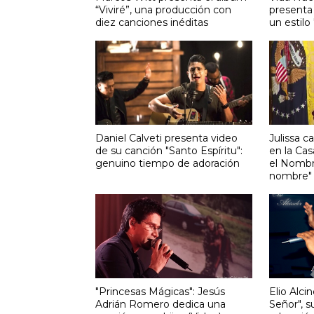
“Viviré”, una producción con
presenta 
diez canciones inéditas
un estilo
Daniel Calveti presenta video
Julissa c
de su canción "Santo Espíritu":
en la Cas
genuino tiempo de adoración
el Nombr
nombre"
"Princesas Mágicas": Jesús
Elio Alc
Adrián Romero dedica una
Señor", s