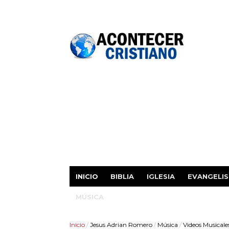
INICIO
BIBLIA
IGLESIA
EVANGELI
MÚSICA
Inicio
/
Jesus Adrian Romero
/
Música
/
Videos Musicale