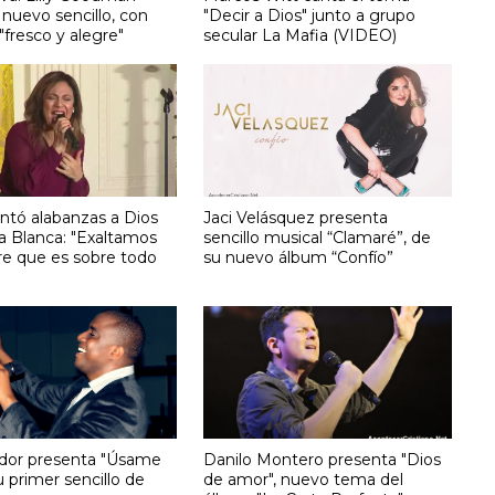
nuevo sencillo, con
"Decir a Dios" junto a grupo
 "fresco y alegre"
secular La Mafia (VIDEO)
antó alabanzas a Dios
Jaci Velásquez presenta
a Blanca: "Exaltamos
sencillo musical “Clamaré”, de
e que es sobre todo
su nuevo álbum “Confío”
indor presenta "Úsame
Danilo Montero presenta "Dios
u primer sencillo de
de amor", nuevo tema del