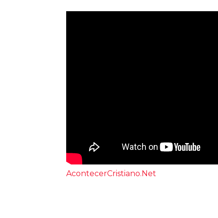
AcontecerCristiano.Net