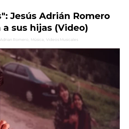
": Jesús Adrián Romero
a sus hijas (Video)
 Adrian Romero
,
Música
,
Videos Musicales