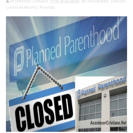
Acontecer Cristiano
10 años atrás
Actualidad
,
Oración
contra el Aborto
,
Provida