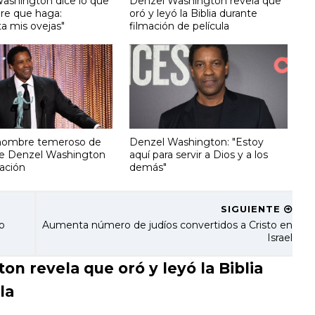
ashington dice lo que
Denzel Washington revela que
ere que haga:
oró y leyó la Biblia durante
a mis ovejas"
filmación de película
hombre temeroso de
Denzel Washington: "Estoy
ice Denzel Washington
aquí para servir a Dios y a los
ación
demás"
SIGUIENTE
o
Aumenta número de judíos convertidos a Cristo en
Israel
 revela que oró y leyó la Biblia
la