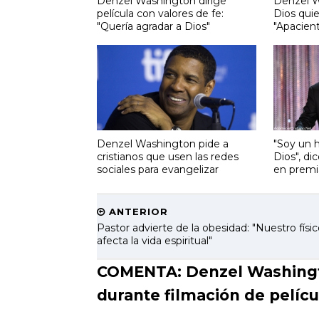
Denzel Washington dirige
Denzel W
película con valores de fe:
Dios qui
"Quería agradar a Dios"
"Apacient
Denzel Washington pide a
"Soy un 
cristianos que usen las redes
Dios", d
sociales para evangelizar
en premi
ANTERIOR
Pastor advierte de la obesidad: "Nuestro físic
afecta la vida espiritual"
COMENTA: Denzel Washington
durante filmación de pelícu