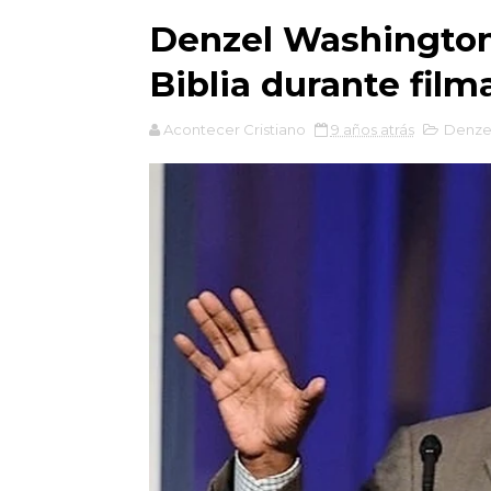
Denzel Washington 
Biblia durante film
Acontecer Cristiano
9 años atrás
Denze