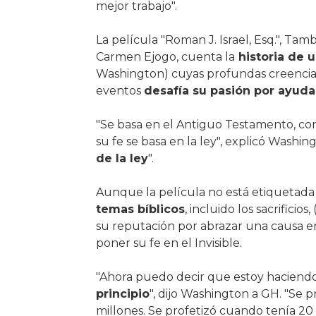
mejor trabajo".
La película "Roman J. Israel, Esq.", Tam
Carmen Ejogo, cuenta la
historia de 
Washington) cuyas profundas creencias
eventos
desafía su pasión por ayuda
"Se basa en el Antiguo Testamento, con
su fe se basa en la ley", explicó Washin
de la ley
".
Aunque la película no está etiquetada
temas bíblicos
, incluido los sacrifici
su reputación por abrazar una causa e
poner su fe en el Invisible.
"Ahora puedo decir que estoy haciend
principio
", dijo Washington a GH. "Se p
millones. Se profetizó cuando tenía 20 