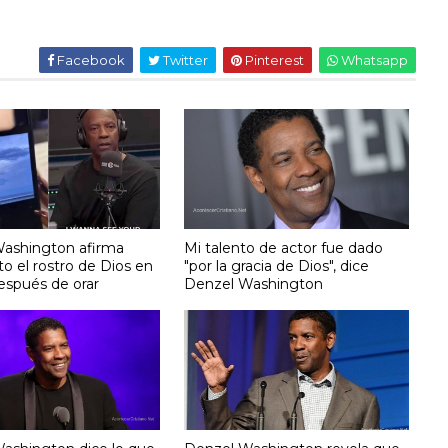
Facebook
Twitter
Pinterest
Whatsapp
ashington afirma
Mi talento de actor fue dado
to el rostro de Dios en
"por la gracia de Dios", dice
después de orar
Denzel Washington