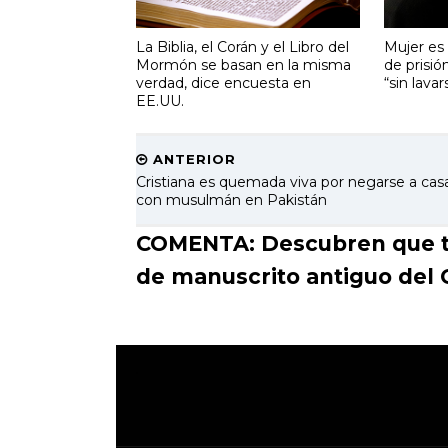
La Biblia, el Corán y el Libro del
Mujer es
Mormón se basan en la misma
de prisió
verdad, dice encuesta en
“sin lava
EE.UU.
ANTERIOR
Cristiana es quemada viva por negarse a cas
con musulmán en Pakistán
COMENTA: Descubren que tex
de manuscrito antiguo del 
.