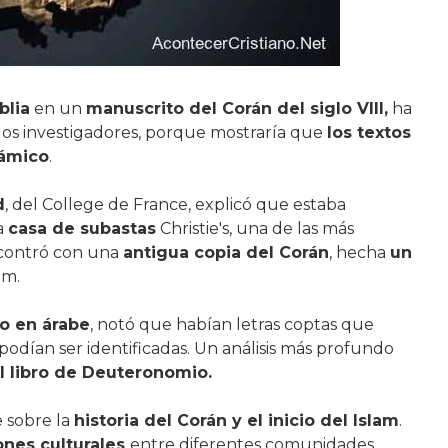
blia
en un
manuscrito del Corán del siglo VIII,
ha
 los investigadores, porque mostraría que
los textos
lámico
.
d
, del College de France, explicó que estaba
a
casa de subastas
Christie's, una de las más
contró con una
antigua copia del Corán
, hecha
un
am.
o en árabe
, notó que habían letras coptas que
podían ser identificadas. Un análisis más profundo
l libro de Deuteronomio.
 sobre la
historia del Corán y el inicio del Islam
.
ones culturales
entre diferentes comunidades