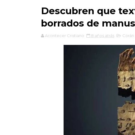
Descubren que text
borrados de manusc
Acontecer Cristiano
8 años atrás
Corán