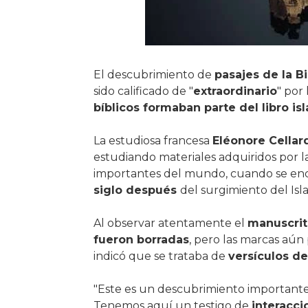
El descubrimiento de
pasajes de la Bi
sido calificado de "
extraordinario
" por
bíblicos formaban parte del libro is
La estudiosa francesa
Eléonore Cellar
estudiando materiales adquiridos por l
importantes del mundo, cuando se en
siglo después
del surgimiento del Isl
Al observar atentamente el
manuscrit
fueron borradas
, pero las marcas aún 
indicó que se trataba de
versículos de
"Este es un descubrimiento importante
Tenemos aquí un testigo de
interacci