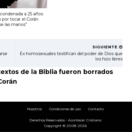
 condenada a 25 años
n por tocar el Corán
rse las manos”
SIGUIENTE
arse
Ex homosexuales testifican del poder de Dios que
los hizo libres
tos de la Biblia fueron borrados
Corán
Nosotros
Condiciones de uso
Contacto
Derechos Reservados - Acontecer Cristiano
Copyright © 2008-2026