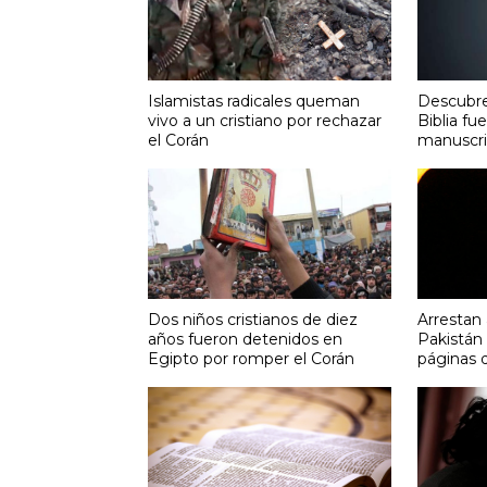
Islamistas radicales queman
Descubre
vivo a un cristiano por rechazar
Biblia fu
el Corán
manuscri
Dos niños cristianos de diez
Arrestan 
años fueron detenidos en
Pakistán
Egipto por romper el Corán
páginas 