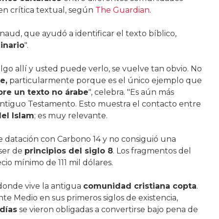
 en crítica textual, según
The Guardian
.
naud, que ayudó a identificar el texto bíblico,
inario
".
o allí y usted puede verlo, se vuelve tan obvio. No
e,
particularmente porque es el único ejemplo que
bre un texto no árabe
", celebra. "Es aún más
Antiguo Testamento. Esto muestra el contacto entre
el Islam
; es muy relevante.
e datación con Carbono 14 y no consiguió una
 ser de
principios del siglo 8
. Los fragmentos del
cio mínimo de 111 mil dólares.
 donde vive la antigua
comunidad cristiana copta
.
te Medio en sus primeros siglos de existencia,
días
se vieron obligadas a convertirse bajo pena de