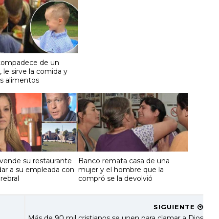
 compadece de un
le sirve la comida y
os alimentos
ende su restaurante
Banco remata casa de una
dar a su empleada con
mujer y el hombre que la
rebral
compró se la devolvió
SIGUIENTE
Más de 90 mil cristianos se unen para clamar a Dios