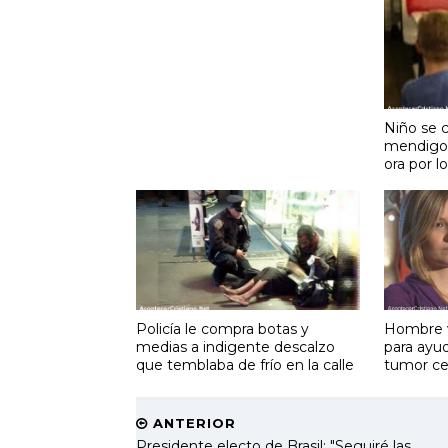
Niño se
mendigo, 
ora por l
Policía le compra botas y
Hombre v
medias a indigente descalzo
para ayu
que temblaba de frío en la calle
tumor ce
ANTERIOR
Presidente electo de Brasil: "Seguiré las