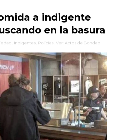
comida a indigente
uscando en la basura
ciedad
,
Indigentes
,
Policías
,
Ver: Actos de Bondad