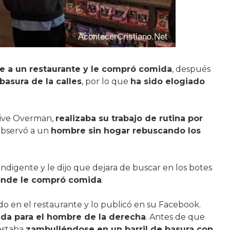
te a un restaurante y le compró comida
, después
asura de la calles
, por lo que
ha sido elogiado
ctive Overman,
realizaba su trabajo de rutina por
observó a un
hombre sin hogar rebuscando los
indigente y le dijo que dejara de buscar en los botes
donde le compró comida
.
 en el restaurante y lo publicó en su Facebook.
da para el hombre de la derecha
. Antes de que
 estaba
zambulléndose en un barril de basura con