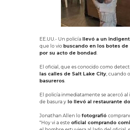
EE.UU.- Un policía
llevó a un indigen
que lo vio
buscando en los botes de b
por su acto de bondad
.
El oficial, que es conocido como dete
las calles de Salt Lake City
, cuando 
basureros
.
El policía inmediatamente se acercó al 
de basura y
lo llevó al restaurante 
Jonathan Allen lo
fotografió
comprando
"Hoy vi a este
oficial comprando comi
el hombre estuviera al lado del oficial,