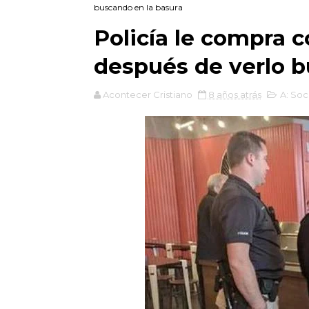
buscando en la basura
Policía le compra 
después de verlo b
Acontecer Cristiano
8 años atrás
A: So