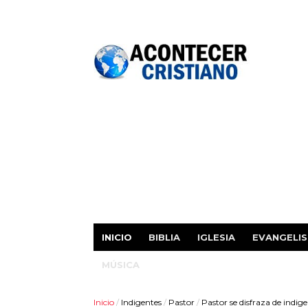
INICIO
BIBLIA
IGLESIA
EVANGELI
MÚSICA
Inicio
/
Indigentes
/
Pastor
/
Pastor se disfraza de indig