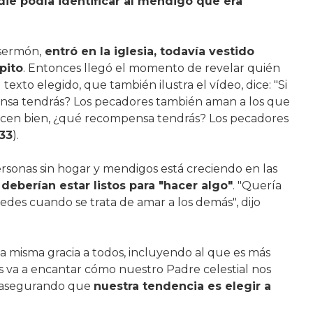
die podía identificar al mendigo que era
sermón,
entró en la iglesia, todavía vestido
pito
. Entonces llegó el momento de revelar quién
texto elegido, que también ilustra el vídeo, dice: "Si
nsa tendrás? Los pecadores también aman a los que
 hacen bien, ¿qué recompensa tendrás? Los pecadores
 33
).
rsonas sin hogar y mendigos está creciendo en las
 deberían estar listos para "hacer algo"
. "Quería
des cuando se trata de amar a los demás", dijo
la misma gracia a todos, incluyendo al que es más
nos va a encantar cómo nuestro Padre celestial nos
o, asegurando que
nuestra tendencia es elegir a