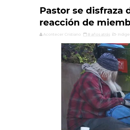
Pastor se disfraza 
reacción de miembr
Acontecer Cristiano
8 años atrás
Indige