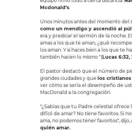
equipo filmó todo a cierta distancia.
Na
Mcdonald's
.
Unos minutos antes del momento del 
como un mendigo y ascendió al púl
era y predicar el sermón de la noche. El 
amas a los que te aman, ¿qué recompe
los aman. Y si haces bien a los que te
también hacen lo mismo "(
Lucas 6:32,
El pastor destacó que el número de pe
grandes ciudades y que
los cristianos
ver cómo se sería el desempeño de uste
MacDonald a la congregación.
"¿Sabías que tu Padre celestial ofrece 
difícil de amar? No tiene favoritos. Si 
ama, no podemos tener favoritos", dij
quién amar.