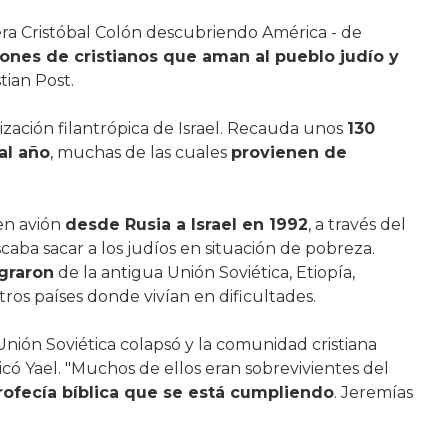
uera Cristóbal Colón descubriendo América - de
lones de cristianos que aman al pueblo judío y
stian Post.
ización filantrópica de Israel. Recauda unos
130
al año
, muchas de las cuales
provienen de
en avión
desde Rusia a Israel en 1992
, a través del
ba sacar a los judíos en situación de pobreza.
graron
de la antigua Unión Soviética, Etiopía,
ros países donde vivían en dificultades.
 Unión Soviética colapsó y la comunidad cristiana
licó Yael. "Muchos de ellos eran sobrevivientes del
rofecía bíblica que se está cumpliendo
. Jeremías