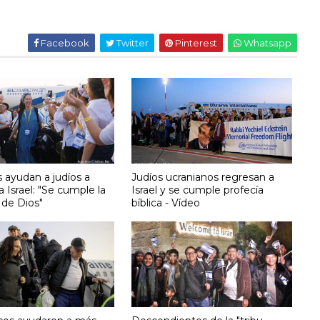
Facebook
Twitter
Pinterest
Whatsapp
s ayudan a judíos a
Judíos ucranianos regresan a
a Israel: "Se cumple la
Israel y se cumple profecía
de Dios"
bíblica - Vídeo