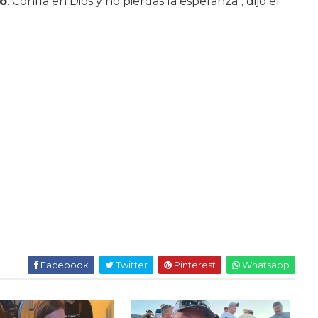
no
. Confía en Dios y no pierdas la esperanza", dijo el
Facebook
Twitter
Pinterest
Whatsapp