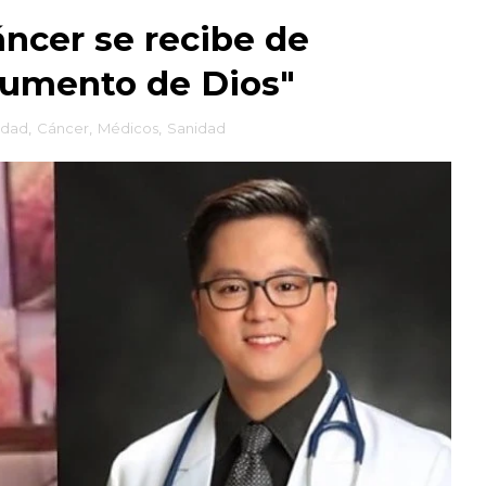
ncer se recibe de
rumento de Dios"
idad
,
Cáncer
,
Médicos
,
Sanidad