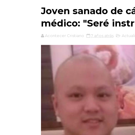
Joven sanado de cá
médico: "Seré inst
Acontecer Cristiano
7 años atrás
Actual