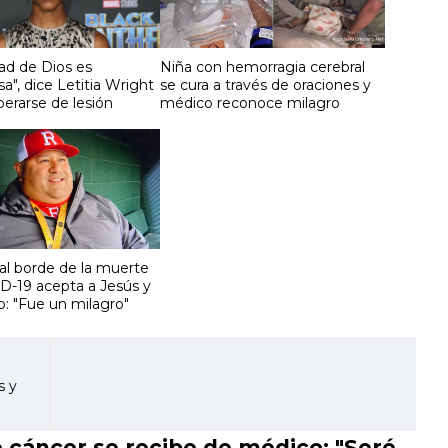
ad de Dios es
Niña con hemorragia cerebral
", dice Letitia Wright
se cura a través de oraciones y
perarse de lesión
médico reconoce milagro
l borde de la muerte
D-19 acepta a Jesús y
o: "Fue un milagro"
s y
cáncer se recibe de médico: "Seré