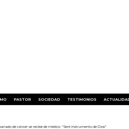
SMO
PASTOR
SOCIEDAD
TESTIMONIOS
ACTUALIDA
sanado de cáncer se recibe de médico: "Seré instrumento de Dios"