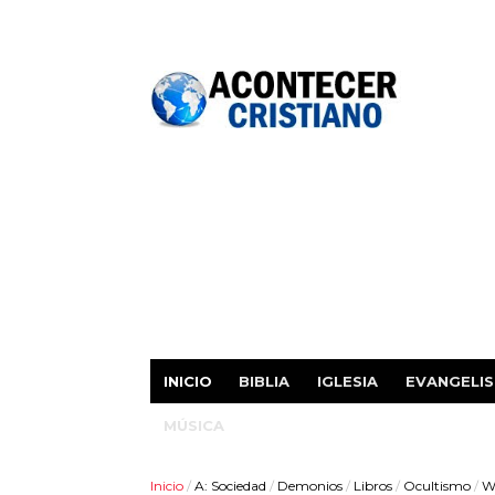
INICIO
BIBLIA
IGLESIA
EVANGELI
MÚSICA
Inicio
/
A: Sociedad
/
Demonios
/
Libros
/
Ocultismo
/
Wa