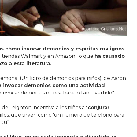
os cómo invocar demonios y espíritus malignos
,
de tiendas Walmart y en Amazon, lo que
ha causado
o a esta literatura.
f Demons" (Un libro de demonios para niños), de Aaron
 de invocar demonios como una actividad
"convocar demonios nunca ha sido tan divertido".
o de Leighton incentiva a los niños a "
conjurar
gilos, que sirven como 'un número de teléfono para
tu".
el libro, no es nada inocente o divertido
, ni