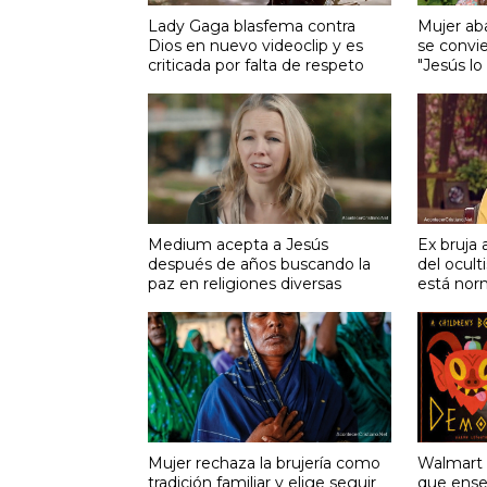
Lady Gaga blasfema contra
Mujer ab
Dios en nuevo videoclip y es
se convie
criticada por falta de respeto
"Jesús l
Medium acepta a Jesús
Ex bruja 
después de años buscando la
del ocult
paz en religiones diversas
está nor
Mujer rechaza la brujería como
Walmart v
tradición familiar y elige seguir
que ense