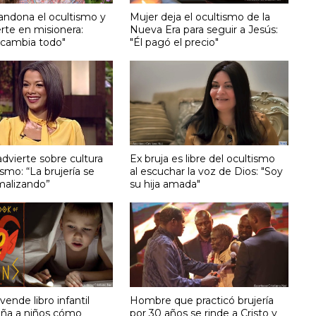
andona el ocultismo y
Mujer deja el ocultismo de la
rte en misionera:
Nueva Era para seguir a Jesús:
o cambia todo"
"Él pagó el precio"
advierte sobre cultura
Ex bruja es libre del ocultismo
ismo: “La brujería se
al escuchar la voz de Dios: "Soy
malizando”
su hija amada"
ende libro infantil
Hombre que practicó brujería
ña a niños cómo
por 30 años se rinde a Cristo y