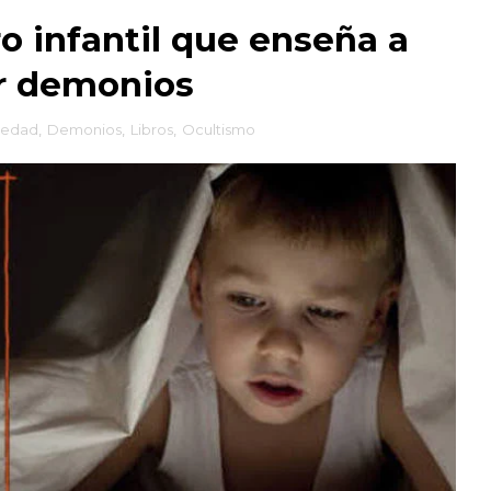
o infantil que enseña a
r demonios
iedad
,
Demonios
,
Libros
,
Ocultismo