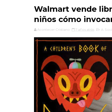
Walmart vende libr
niños cómo invoca
Acontecer Cristiano
7 años atrás
A: Soc