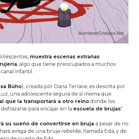
adolescentes,
muestra escenas extrañas
rujería
, algo que tiene preocupados a muchos
canal infantil.
asa Búho
), creada por Dana Terrace; es descrita por
 de Luz, una adolescente segura de sí misma que
l que la transportará a otro reino
donde los
isfrazarse para encajar en la
escuela de brujas
".
á su sueño de convertirse en bruja
a pesar de no
hará amiga de una bruja rebelde, llamada Eda, y de
ero de cuarto de Eda.