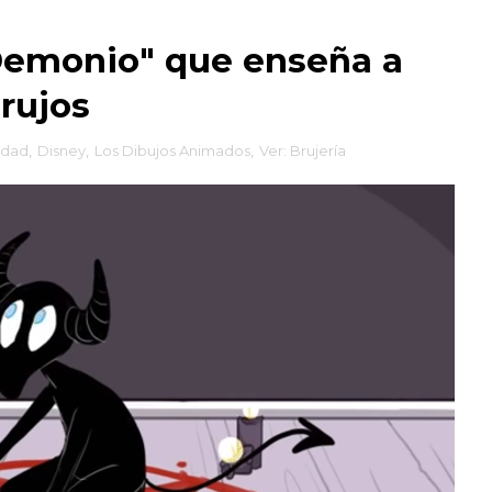
Demonio" que enseña a
brujos
idad
,
Disney
,
Los Dibujos Animados
,
Ver: Brujería