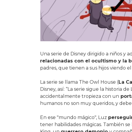
Una serie de Disney dirigido a niños y 
relacionadas con el ocultismo y la b
padres, que tienen a sus hijos viendo el 
La serie se llama The Owl House (
La C
Disney, así: “La serie sigue la historia
accidentalmente tropieza con un
porta
humanos no son muy queridos, y debe d
En ese "mundo mágico", Luz
perseguir
tener habilidades mágicas. También se 
King, un
guerrero demonio
y compañ