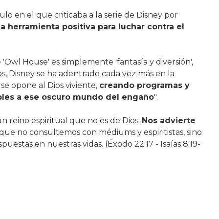
lo en el que criticaba a la serie de Disney por
na herramienta positiva para luchar contra el
'Owl House' es simplemente 'fantasía y diversión',
os, Disney se ha adentrado cada vez más en la
se opone al Dios viviente,
creando programas y
ables a ese oscuro mundo del engaño
".
n reino espiritual que no es de Dios.
Nos advierte
 que no consultemos con médiums y espiritistas, sino
estas en nuestras vidas. (Éxodo 22:17 - Isaías 8:19-