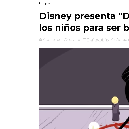
brujos
Disney presenta "
los niños para ser 
Acontecer Cristiano
7 años atrás
Actual