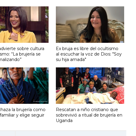
advierte sobre cultura
Ex bruja es libre del ocultismo
ismo: “La brujería se
al escuchar la voz de Dios: "Soy
malizando”
su hija amada"
chaza la brujería como
Rescatan a niño cristiano que
familiar y elige seguir
sobrevivió a ritual de brujería en
Uganda