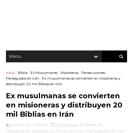
Inicio
/
Biblia
/
Ex Musulmanes
/
Misioneros
/
Persecuciones
/
Perseguidos en Irán
/
Ex musulmanas se convierten en misioneras y
distribuyen 20 mil Biblias en Irán
Ex musulmanas se convierten
en misioneras y distribuyen 20
mil Biblias en Irán
Acontecer Cristiano
7 años atrás
Biblia
,
Ex
Musulmanes
,
Misioneros
,
Persecuciones
,
Perseguidos en Irán