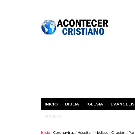
INICIO
BIBLIA
IGLESIA
EVANGELI
MÚSICA
Inicio
/
Coronavirus
/
Hospital
/
Médicos
/
Oración
/
Pan