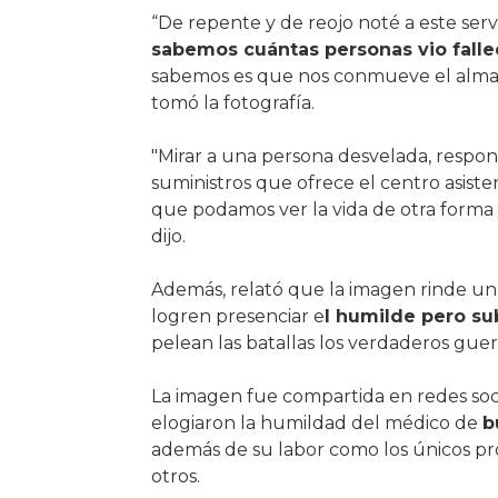
“De repente y de reojo noté a este serv
sabemos cuántas personas vio falle
sabemos es que nos conmueve el alma, 
tomó la fotografía.
"Mirar a una persona desvelada, respons
suministros que ofrece el centro asisten
que podamos ver la vida de otra forma
dijo.
Además, relató que la imagen rinde u
logren presenciar e
l humilde pero su
pelean las batallas los verdaderos guer
La imagen fue compartida en redes soc
elogiaron la humildad del médico de
b
además de su labor como los únicos prof
otros.