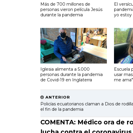
Más de 700 millones de
El versíc
personas vieron película Jesús
pandemia
durante la pandemia
yo estoy
Iglesia alimenta a 5.000
Escuela 
personas durante la pandemia
usar masc
de Covid-19 en Inglaterra
me ama"
ANTERIOR
Policías ecuatorianos claman a Dios de rodill
el fin de la pandemia
COMENTA: Médico ora de rod
lucha contra el coronavirus