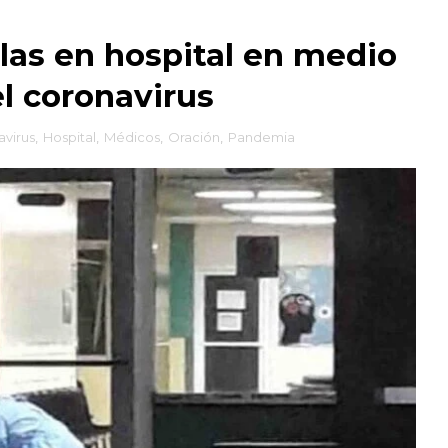
llas en hospital en medio
el coronavirus
virus
,
Hospital
,
Médicos
,
Oración
,
Pandemia