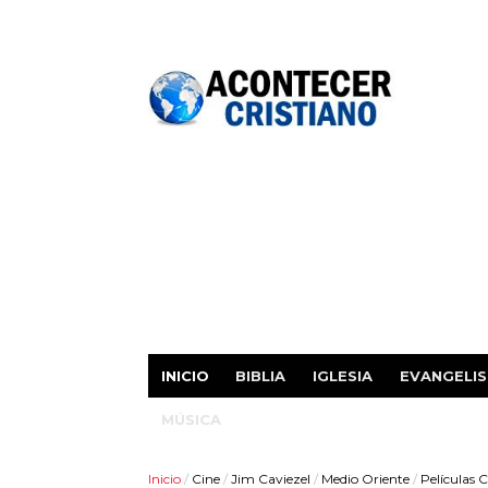
INICIO
BIBLIA
IGLESIA
EVANGELI
MÚSICA
Inicio
/
Cine
/
Jim Caviezel
/
Medio Oriente
/
Películas C