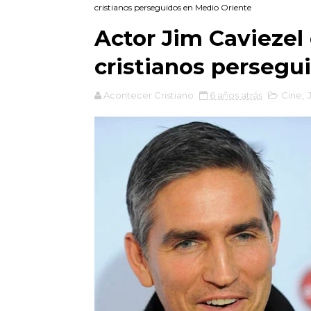
cristianos perseguidos en Medio Oriente
Actor Jim Caviezel 
cristianos persegu
Acontecer Cristiano
6 años atrás
Cine
,