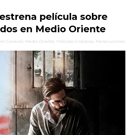
estrena película sobre
idos en Medio Oriente
Jim Caviezel
,
Medio Oriente
,
Películas Cristianas
,
Persecuciones