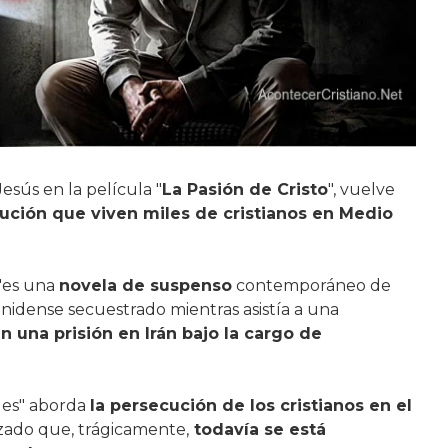
Jesús en la película "
La Pasión de Cristo
", vuelve
ución que viven miles de cristianos en Medio
 "es una
novela de suspenso
contemporáneo de
nidense secuestrado mientras asistía a una
 una prisión en Irán bajo la cargo de
ieles" aborda
la persecución de los cristianos en el
zado que, trágicamente,
todavía se está