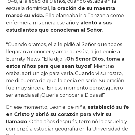
1948, a la edad de 9 años, cuando estaba en la
escuela dominical,
la oración de su maestra
marcó su vida.
Ella planeaba ir a Tanzania como
enfermera misionera ese año y
alentó a sus
estudiantes que conocieran al Señor.
"Cuando oramos, ella le pidió al Señor que todos
llegaran a conocer y amar a Jesús", dijo Leonie a
Eternity News. “Ella dijo: '¡
Oh Señor Dios, toma a
estos niños para que sean tuyos
!'. Mientras
oraba, abrí un ojo para verla. Cuando vi su rostro,
me di cuenta de que lo decía en serio. Su oración
fue muy sincera. En ese momento pensé: ¡quiero
ser amada así! ¡Quería conocer a Dios así!".
En ese momento, Leonie, de niña,
estableció su fe
en Cristo y abrió su corazón para vivir su
llamado
. Ocho años después, terminó la escuela y
comenzó a estudiar geografía en la Universidad de