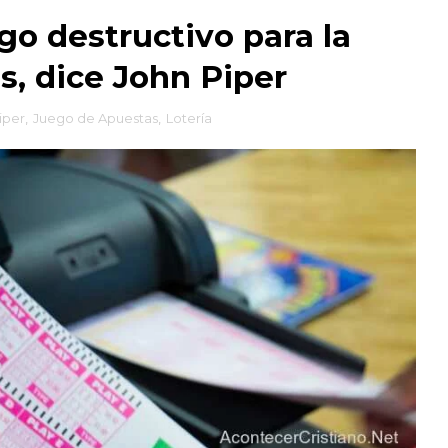
ego destructivo para la
s, dice John Piper
iper
,
Juego de Apuestas
,
Lotería