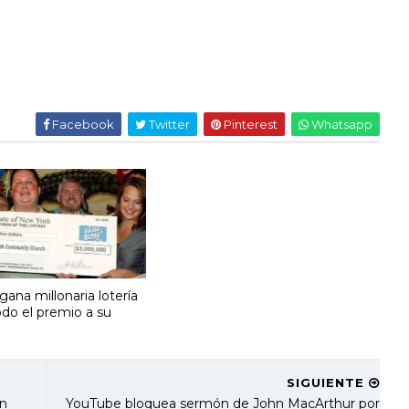
Facebook
Twitter
Pinterest
Whatsapp
ana millonaria lotería
odo el premio a su
SIGUIENTE
on
YouTube bloquea sermón de John MacArthur por