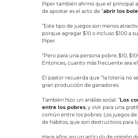
Piper también afirmó que el principal at
de apostar es el acto de “
abrir los bol
“Este tipo de juegos son menos atractivo
porque agregar $10 o incluso $100 a su
Piper.
“Pero para una persona pobre, $10, $1
Entonces, cuanto más frecuente sea el 
El pastor recuerda que “la lotería no se
gran producción de ganadores.
También hizo un análisis social: “
Los co
entre los pobres
, y vivir para una gra
común entre los pobres. Los juegos de 
de hábitos, que son destructivos para la
Hace años, en un artículo de opinión d