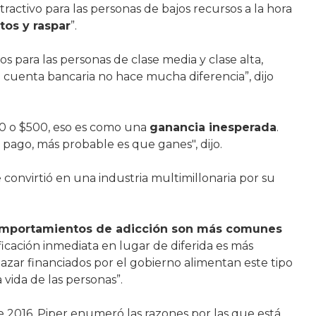
ractivo para las personas de bajos recursos a la hora
etos y raspar
”.
s para las personas de clase media y clase alta,
 cuenta bancaria no hace mucha diferencia”, dijo
00 o $500, eso es como una
ganancia inesperada
.
pago, más probable es que ganes", dijo.
 convirtió en una industria multimillonaria por su
mportamientos de adicción son más comunes
tificación inmediata en lugar de diferida es más
azar financiados por el gobierno alimentan este tipo
 vida de las personas”.
e 2016, Piper enumeró las razones por las que está