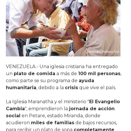
VENEZUELA.- Una iglesia cristiana ha entregado
un
plato de comida
a más de
100 mil personas
,
como parte se su programa de
ayuda
humanitaria
, debido a la
crisis
que vive el país.
La Iglesia Maranatha y el ministerio "
El Evangelio
Cambia
", emprendieron la
jornada de acción
social
en Petare, estado Miranda, donde
acudieron
miles de familias
de bajos recursos,
para recibir un plato de sopa
completamente