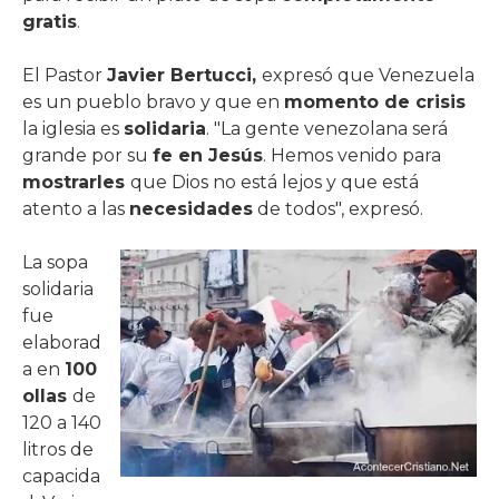
gratis
.
El Pastor
Javier Bertucci,
expresó que Venezuela
es un pueblo bravo y que en
momento de crisis
la iglesia es
solidaria
. "La gente venezolana será
grande por su
fe en Jesús
. Hemos venido para
mostrarles
que Dios no está lejos y que está
atento a las
necesidades
de todos", expresó.
La sopa
solidaria
fue
elaborad
a en
100
ollas
de
120 a 140
litros de
capacida