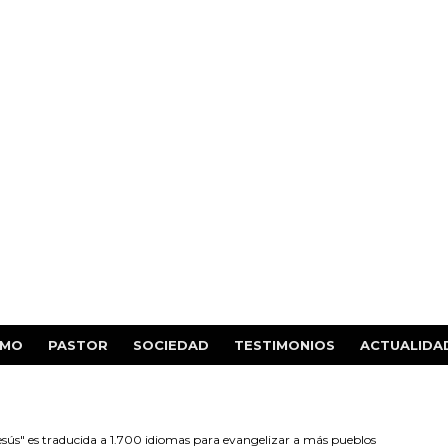
SMO
PASTOR
SOCIEDAD
TESTIMONIOS
ACTUALIDA
Jesús" es traducida a 1.700 idiomas para evangelizar a más pueblos