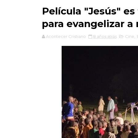
Película "Jesús" es
para evangelizar a
Acontecer Cristiano
8 años atrás
Cine
,